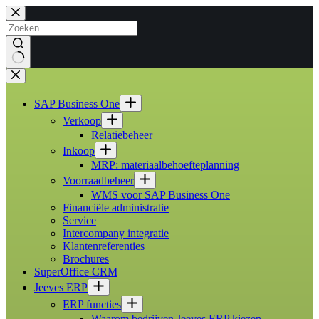
Ga
naar
de
inhoud
Geen
resultaten
SAP Business One
Verkoop
Relatiebeheer
Inkoop
MRP: materiaalbehoefteplanning
Voorraadbeheer
WMS voor SAP Business One
Financiële administratie
Service
Intercompany integratie
Klantenreferenties
Brochures
SuperOffice CRM
Jeeves ERP
ERP functies
Waarom bedrijven Jeeves ERP kiezen