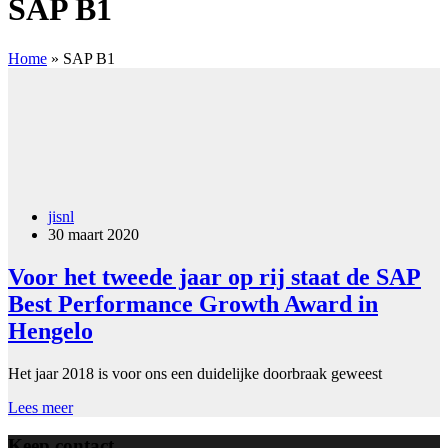
SAP B1
Home
»
SAP B1
jisnl
30 maart 2020
Voor het tweede jaar op rij staat de SAP
Best Performance Growth Award in
Hengelo
Het jaar 2018 is voor ons een duidelijke doorbraak geweest
Voor
Lees meer
het
tweede
Keep contact