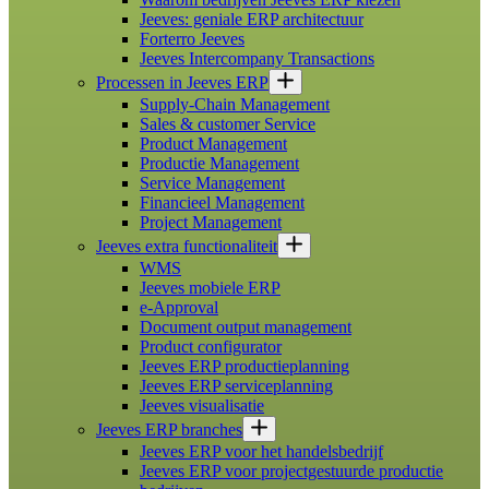
Jeeves: geniale ERP architectuur
Forterro Jeeves
Jeeves Intercompany Transactions
Processen in Jeeves ERP
Supply-Chain Management
Sales & customer Service
Product Management
Productie Management
Service Management
Financieel Management
Project Management
Jeeves extra functionaliteit
WMS
Jeeves mobiele ERP
e-Approval
Document output management
Product configurator
Jeeves ERP productieplanning
Jeeves ERP serviceplanning
Jeeves visualisatie
Jeeves ERP branches
Jeeves ERP voor het handelsbedrijf
Jeeves ERP voor projectgestuurde productie