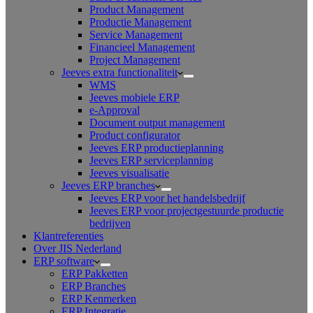
Product Management
Productie Management
Service Management
Financieel Management
Project Management
Jeeves extra functionaliteit
WMS
Jeeves mobiele ERP
e-Approval
Document output management
Product configurator
Jeeves ERP productieplanning
Jeeves ERP serviceplanning
Jeeves visualisatie
Jeeves ERP branches
Jeeves ERP voor het handelsbedrijf
Jeeves ERP voor projectgestuurde productie
bedrijven
Klantreferenties
Over JIS Nederland
ERP software
ERP Pakketten
ERP Branches
ERP Kenmerken
ERP Integratie